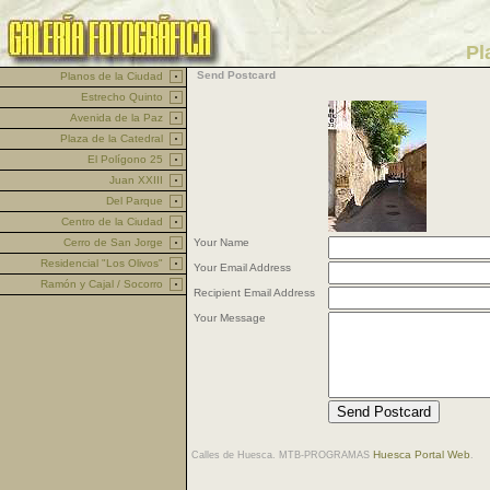
Hit Counter
Pl
Send Postcard
Planos de la Ciudad
Estrecho Quinto
Avenida de la Paz
Plaza de la Catedral
El Polígono 25
Juan XXIII
Del Parque
Centro de la Ciudad
Cerro de San Jorge
Your Name
Residencial "Los Olivos"
Your Email Address
Ramón y Cajal / Socorro
Recipient Email Address
Your Message
Huesca Portal Web
Calles de Huesca. MTB-PROGRAMAS
.