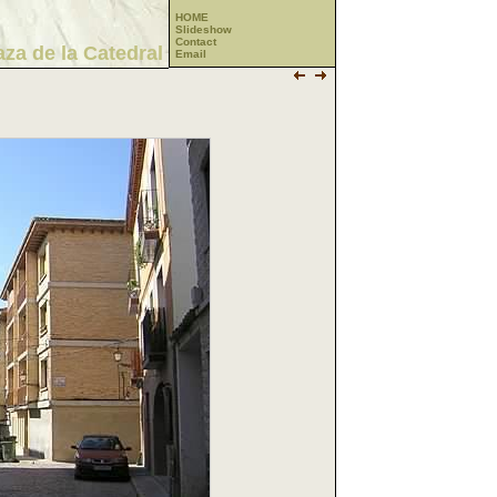
HOME
Slideshow
Contact
aza de la Catedral
Email