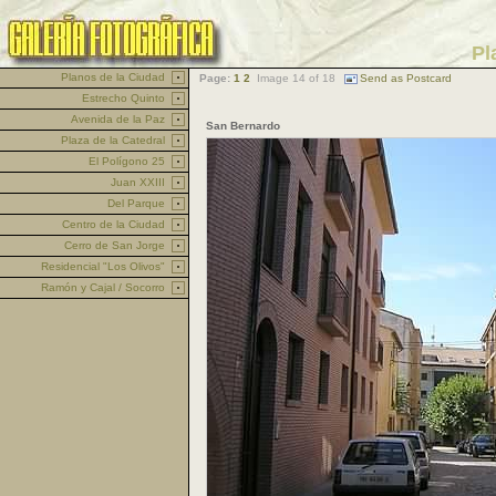
Pl
Planos de la Ciudad
Page:
1
2
Image 14 of 18
Send as Postcard
Estrecho Quinto
Avenida de la Paz
San Bernardo
Plaza de la Catedral
El Polígono 25
Juan XXIII
Del Parque
Centro de la Ciudad
Cerro de San Jorge
Residencial "Los Olivos"
Ramón y Cajal / Socorro