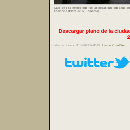
Calle de piso empedrado (de las pocas que quedan), qu
homónina (Plaza de S. Bernardo).
Descargar plano de la ciudad
2
Huesca Portal Web
Calles de Huesca. MTB-PROGRAMAS
.